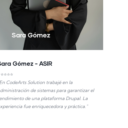
Sara Gómez
Sara Gómez - ASIR
⭐⭐⭐⭐⭐
En CodeArts Solution trabajé en la
dministración de sistemas para garantizar el
endimiento de una plataforma Drupal. La
xperiencia fue enriquecedora y práctica."