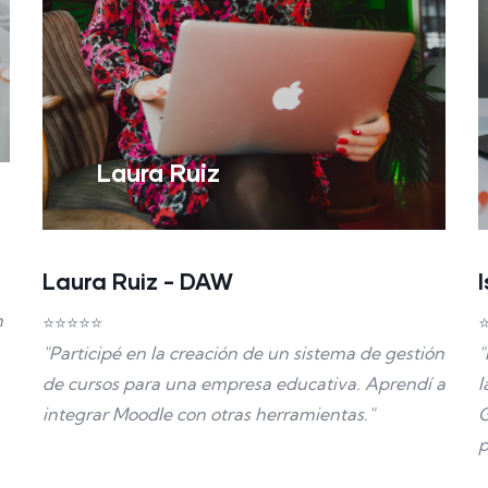
Laura Ruiz
Laura Ruiz - DAW
n
⭐⭐⭐⭐⭐
"Participé en la creación de un sistema de gestión
"
de cursos para una empresa educativa. Aprendí a
l
integrar Moodle con otras herramientas."
G
p